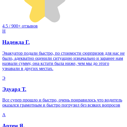
4.5 / 900+ отзывов
Н
Надежда Г.
Эвакуатор подали быстро, по стоимости сюрпризов для нас не
было, адекватно оценили ситуацию изначально и заранее нам
назвали сумму, она кстати была ниже, чем мы до этого
узнавали в других местах.
Э
Эдуард Т.
Все супер прошло и быстро, очень понравилось что водитель
оказался грамотным и быстро погрузил без всяких вопросов
А
Артем Я.