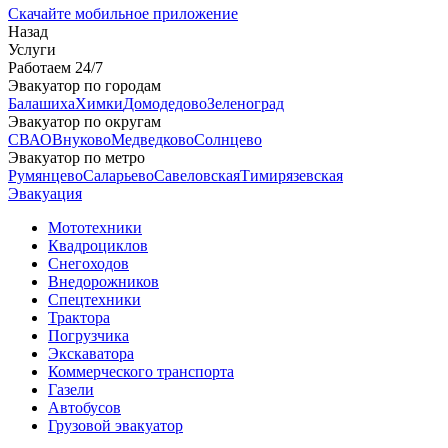
Скачайте мобильное приложение
Назад
Услуги
Работаем 24/7
Эвакуатор по городам
Балашиха
Химки
Домодедово
Зеленоград
Эвакуатор по округам
СВАО
Внуково
Медведково
Солнцево
Эвакуатор по метро
Румянцево
Саларьево
Савеловская
Тимирязевская
Эвакуация
Мототехники
Квадроциклов
Снегоходов
Внедорожников
Спецтехники
Трактора
Погрузчика
Экскаватора
Коммерческого транспорта
Газели
Автобусов
Грузовой эвакуатор