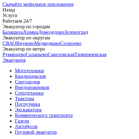
Скачайте мобильное приложение
Назад
Услуги
Работаем 24/7
Эвакуатор по городам
Балашиха
Химки
Домодедово
Зеленоград
Эвакуатор по округам
СВАО
Внуково
Медведково
Солнцево
Эвакуатор по метро
Румянцево
Саларьево
Савеловская
Тимирязевская
Эвакуация
Мототехники
Квадроциклов
Снегоходов
Внедорожников
Спецтехники
Трактора
Погрузчика
Экскаватора
Коммерческого транспорта
Газели
Автобусов
Грузовой эвакуатор