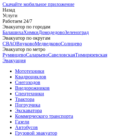
Скачайте мобильное приложение
Назад
Услуги
Работаем 24/7
Эвакуатор по городам
Балашиха
Химки
Домодедово
Зеленоград
Эвакуатор по округам
СВАО
Внуково
Медведково
Солнцево
Эвакуатор по метро
Румянцево
Саларьево
Савеловская
Тимирязевская
Эвакуация
Мототехники
Квадроциклов
Снегоходов
Внедорожников
Спецтехники
Трактора
Погрузчика
Экскаватора
Коммерческого транспорта
Газели
Автобусов
Грузовой эвакуатор