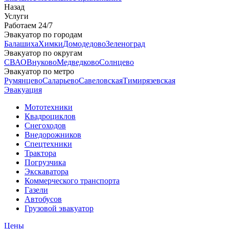
Назад
Услуги
Работаем 24/7
Эвакуатор по городам
Балашиха
Химки
Домодедово
Зеленоград
Эвакуатор по округам
СВАО
Внуково
Медведково
Солнцево
Эвакуатор по метро
Румянцево
Саларьево
Савеловская
Тимирязевская
Эвакуация
Мототехники
Квадроциклов
Снегоходов
Внедорожников
Спецтехники
Трактора
Погрузчика
Экскаватора
Коммерческого транспорта
Газели
Автобусов
Грузовой эвакуатор
Цены