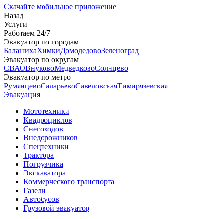
Скачайте мобильное приложение
Назад
Услуги
Работаем 24/7
Эвакуатор по городам
Балашиха
Химки
Домодедово
Зеленоград
Эвакуатор по округам
СВАО
Внуково
Медведково
Солнцево
Эвакуатор по метро
Румянцево
Саларьево
Савеловская
Тимирязевская
Эвакуация
Мототехники
Квадроциклов
Снегоходов
Внедорожников
Спецтехники
Трактора
Погрузчика
Экскаватора
Коммерческого транспорта
Газели
Автобусов
Грузовой эвакуатор