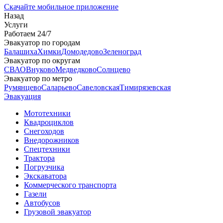
Скачайте мобильное приложение
Назад
Услуги
Работаем 24/7
Эвакуатор по городам
Балашиха
Химки
Домодедово
Зеленоград
Эвакуатор по округам
СВАО
Внуково
Медведково
Солнцево
Эвакуатор по метро
Румянцево
Саларьево
Савеловская
Тимирязевская
Эвакуация
Мототехники
Квадроциклов
Снегоходов
Внедорожников
Спецтехники
Трактора
Погрузчика
Экскаватора
Коммерческого транспорта
Газели
Автобусов
Грузовой эвакуатор