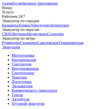
Скачайте мобильное приложение
Назад
Услуги
Работаем 24/7
Эвакуатор по городам
Балашиха
Химки
Домодедово
Зеленоград
Эвакуатор по округам
СВАО
Внуково
Медведково
Солнцево
Эвакуатор по метро
Румянцево
Саларьево
Савеловская
Тимирязевская
Эвакуация
Мототехники
Квадроциклов
Снегоходов
Внедорожников
Спецтехники
Трактора
Погрузчика
Экскаватора
Коммерческого транспорта
Газели
Автобусов
Грузовой эвакуатор