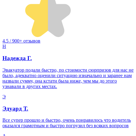
4.5 / 900+ отзывов
Н
Надежда Г.
Эвакуатор подали быстро, по стоимости сюрпризов для нас не
было, адекватно оценили ситуацию изначально и заранее нам
назвали сумму, она кстати была ниже, чем мы до этого
узнавали в других местах.
Э
Эдуард Т.
Все супер прошло и быстро, очень понравилось что водитель
оказался грамотным и быстро погрузил без всяких вопросов
А